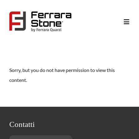
Salta
al
contenuto
Toggl
Navig
Home
Chi Siamo
Sorry, but you do not have permission to view this
content.
Servizi
Contatti
Contatti
Area Riservata